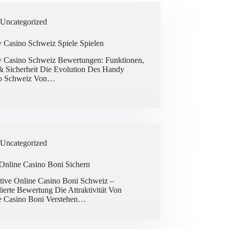
Uncategorized
 Casino Schweiz Spiele Spielen
 Casino Schweiz Bewertungen: Funktionen,
& Sicherheit Die Evolution Des Handy
o Schweiz Von…
Uncategorized
Online Casino Boni Sichern
ktive Online Casino Boni Schweiz –
lierte Bewertung Die Attraktivität Von
e Casino Boni Verstehen…